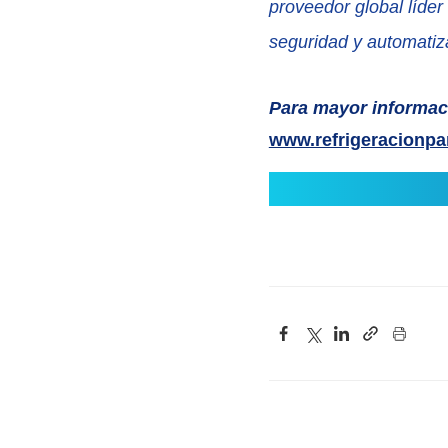
proveedor global líder
seguridad y automatiza
Para mayor informaci
www.refrigeracionpa