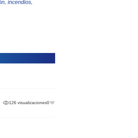
ón, incendios,
126 visualizaciones
0