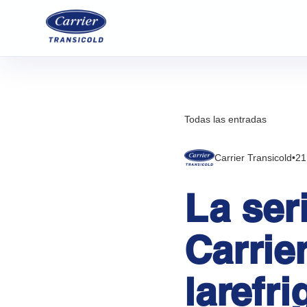
Todas las entradas
Carrier Transicold
•
21
La ser
Carrie
larefr