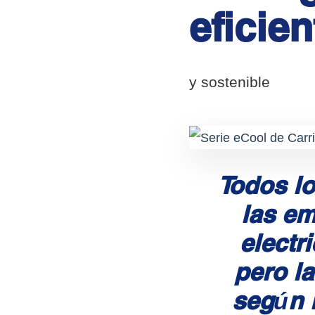
eficien
y sostenible
Todos lo
las em
electr
pero l
según l