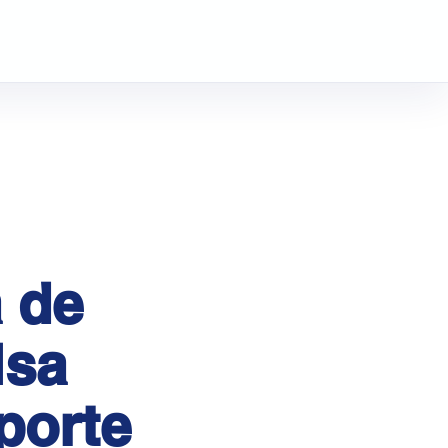
a de
lsa
sporte