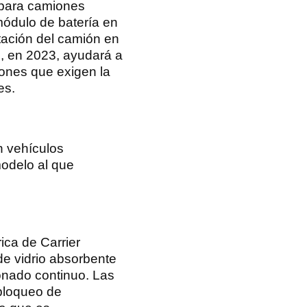
n para camiones
módulo de batería en
tación del camión en
o, en 2023, ayudará a
iones que exigen la
es.
n vehículos
modelo al que
ica de Carrier
 de vidrio absorbente
onado continuo. Las
 bloqueo de