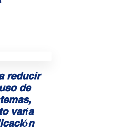
a reducir
 uso de
stemas,
o varía
licación