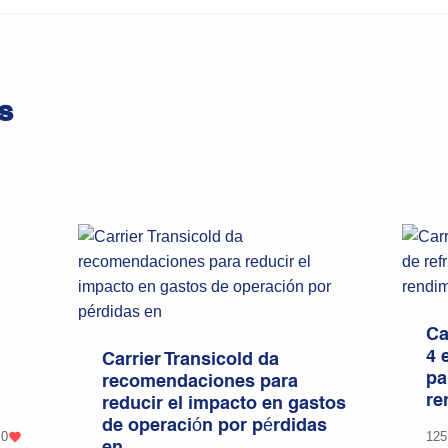
s
Ca
4 
Carrier Transicold da
pa
recomendaciones para
n
re
reducir el impacto en gastos
de operación por pérdidas
0
125
en