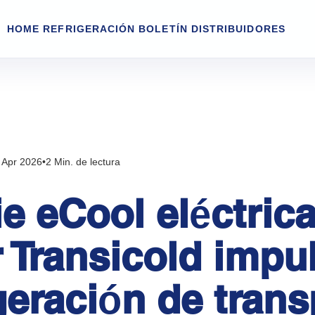
HOME
REFRIGERACIÓN
BOLETÍN
DISTRIBUIDORES
 Apr 2026
•
2 Min. de lectura
ie eCool eléctric
r Transicold impu
igeración de tran