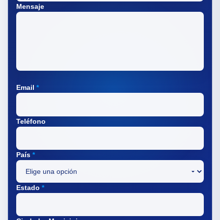
Mensaje
Email
*
Teléfono
País
*
Estado
*