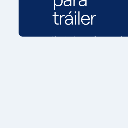
tráiler
El mejor desempeño y un contro
excepcional de la temperatura.
→
Explorar solución
Ubicar