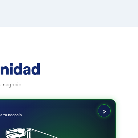
unidad
u negocio.
›
ra tu negocio