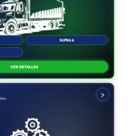
SUPRA A
VER DETALLES
›
ales