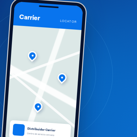
Carrier
LOCATOR
●
●
●
Distribuidor Carrier
Centro de servicio cercano