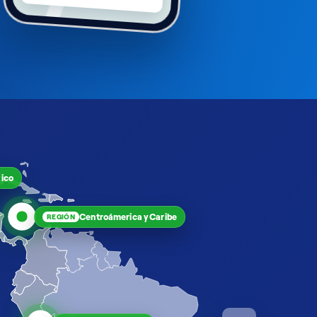
ico
Centroámerica y Caribe
REGIÓN