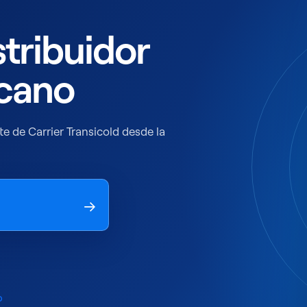
stribuidor
rcano
te de Carrier Transicold desde la
→