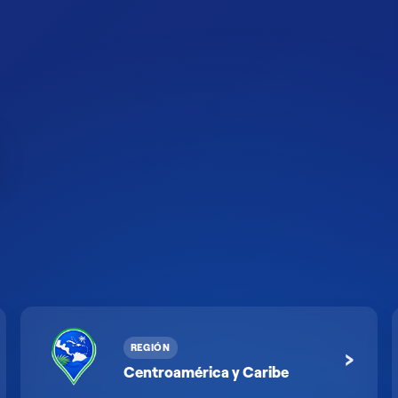
REGIÓN
›
Centroamérica y Caribe