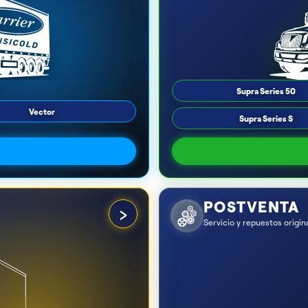
Supra Series 50
Vector
Supra Series S
POSTVENTA
›
Servicio y repuestos origin