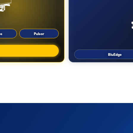
os
Pulsor
BluEdge